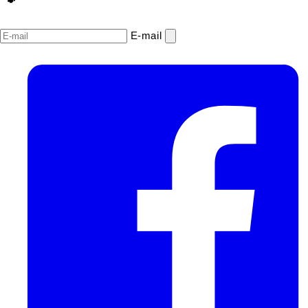
E‑mail