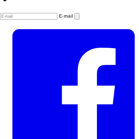
E‑mail