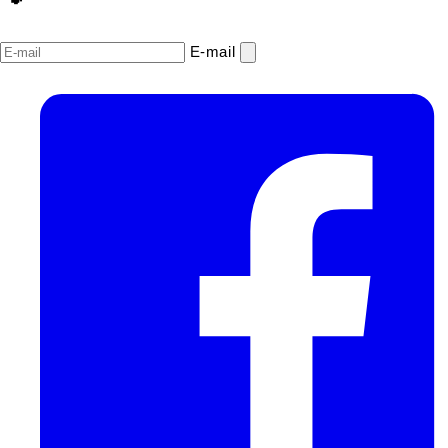
E‑mail