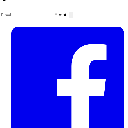
E‑mail