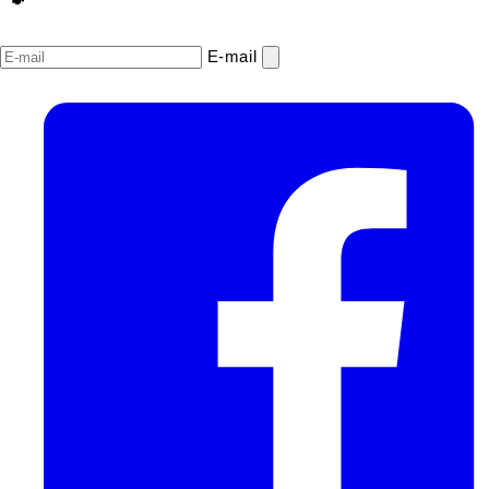
E‑mail