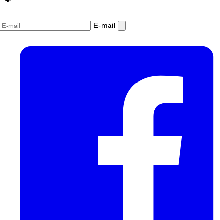
E‑mail