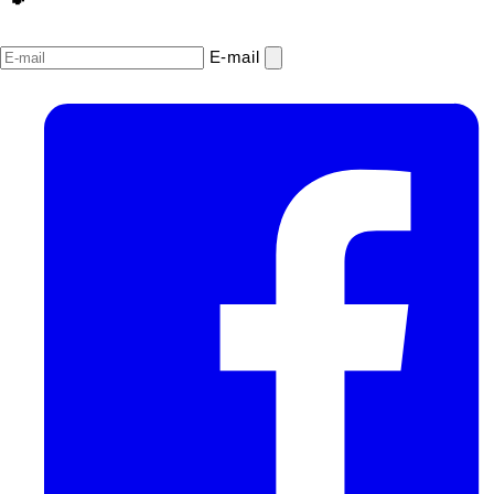
E‑mail