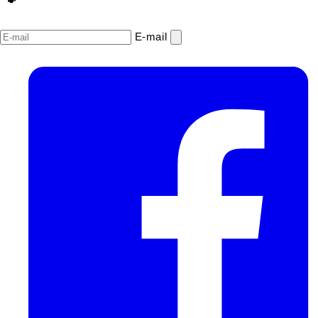
E‑mail