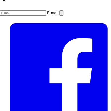
E‑mail