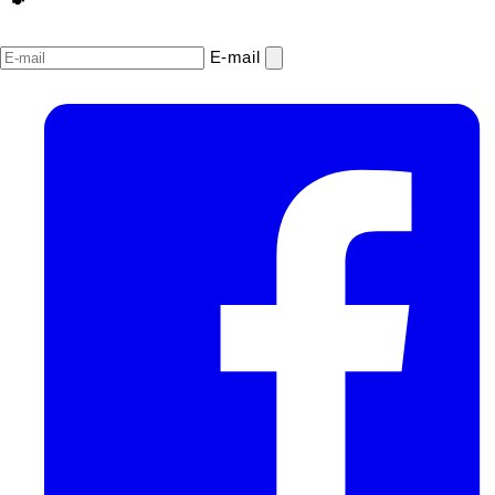
E‑mail