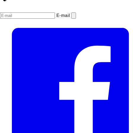
E‑mail