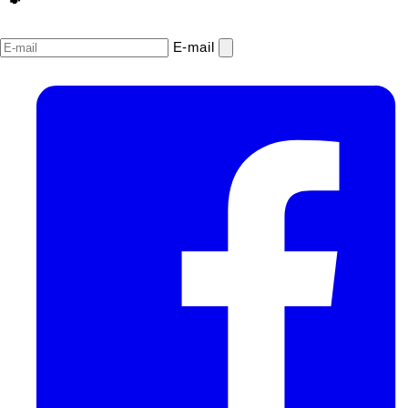
E‑mail