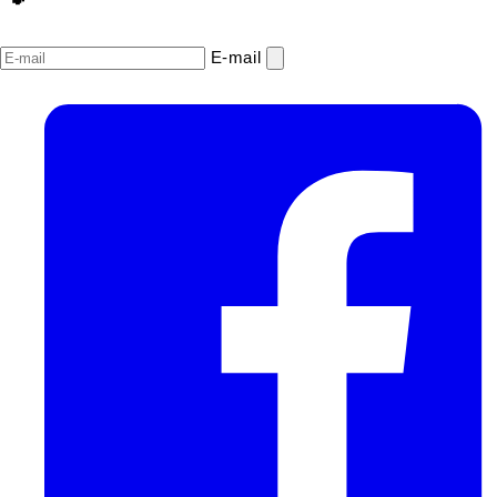
E‑mail