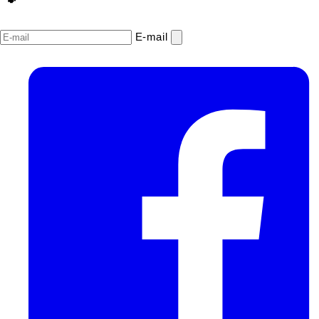
E‑mail