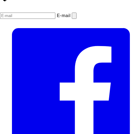
E‑mail