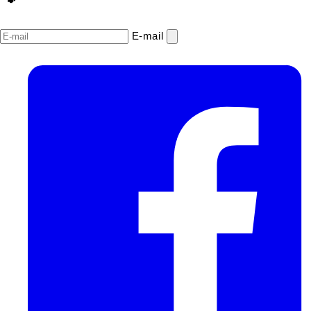
E‑mail