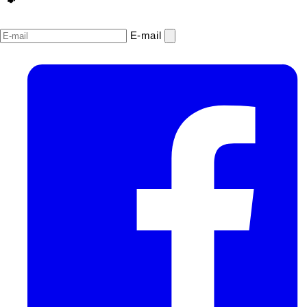
E‑mail