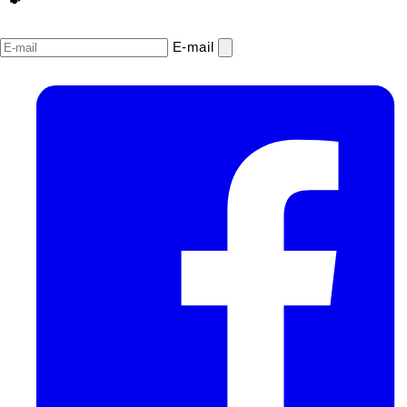
E‑mail