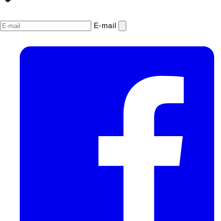
E‑mail