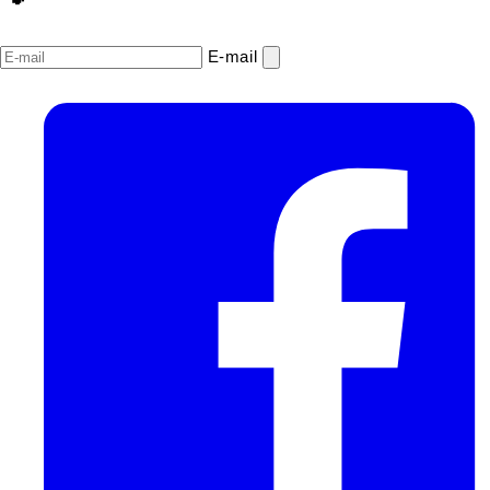
E‑mail