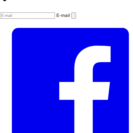
E‑mail