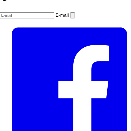
E‑mail