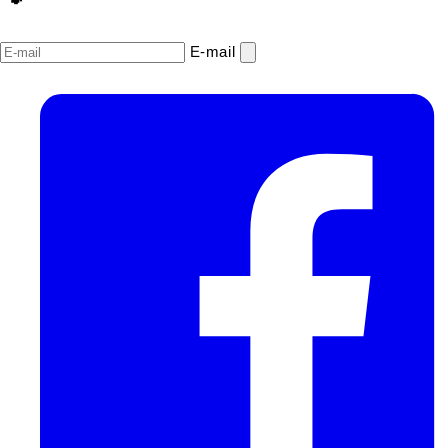
E‑mail