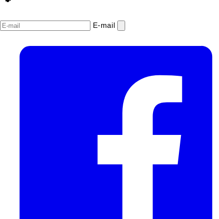
E‑mail