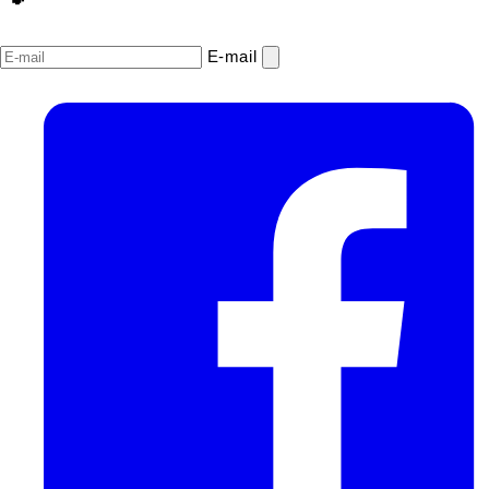
E‑mail