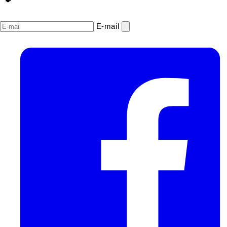
E‑mail