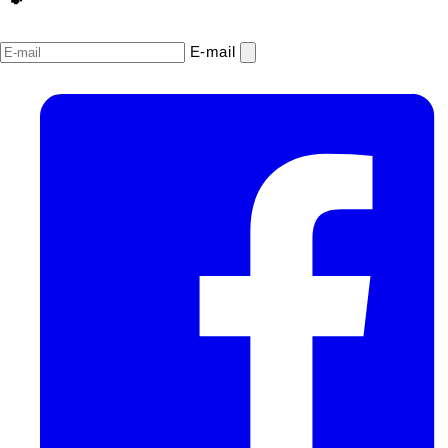
E‑mail