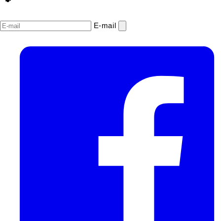
E‑mail