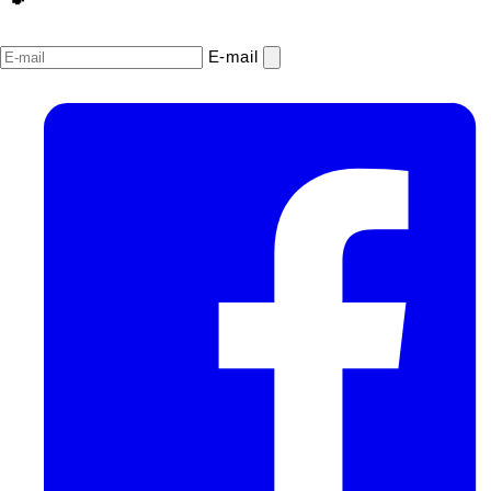
E‑mail