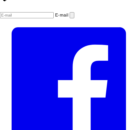
E‑mail