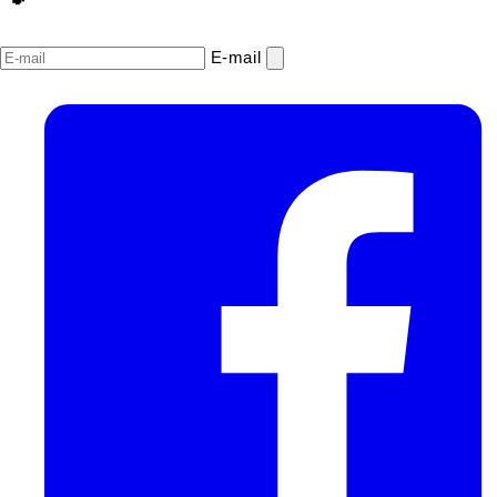
E‑mail