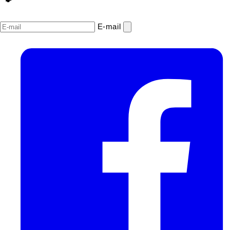
E‑mail