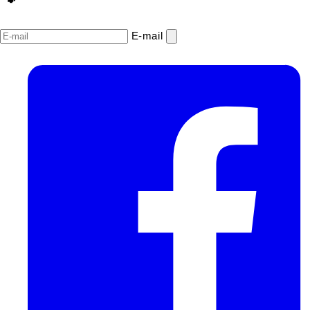
E‑mail