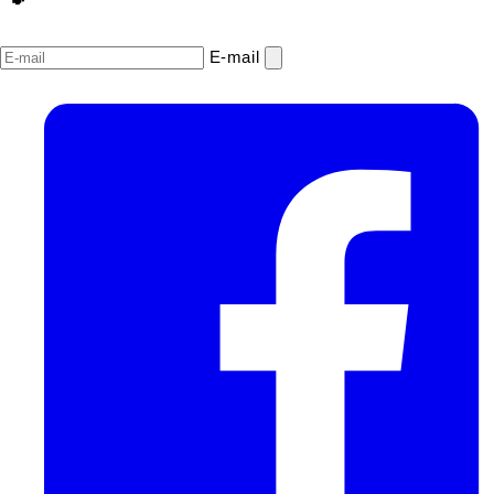
E‑mail