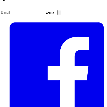
E‑mail