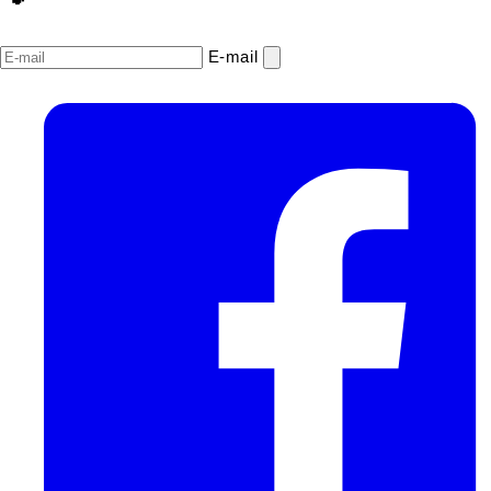
E‑mail