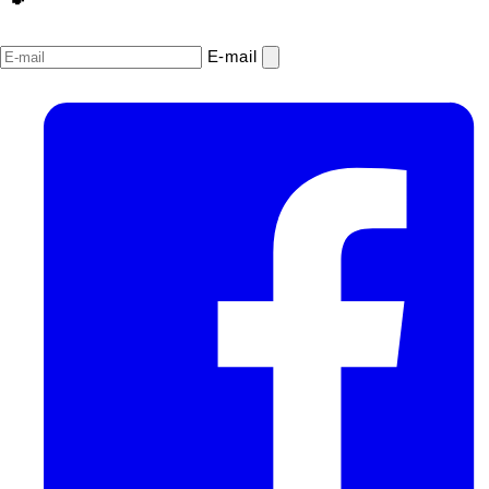
E‑mail