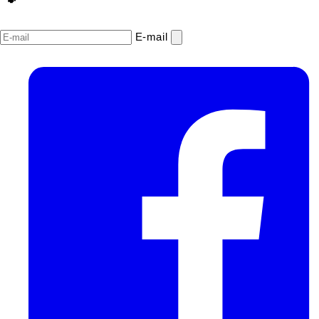
E‑mail