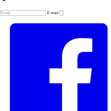
E‑mail