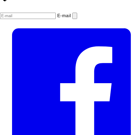
E‑mail