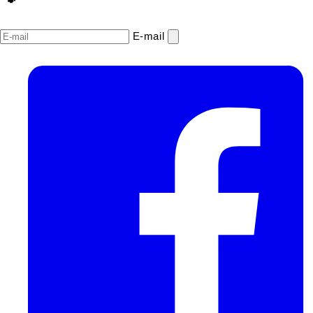
E‑mail