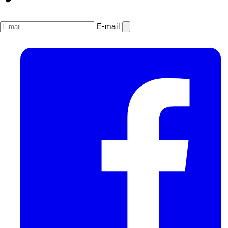
E‑mail