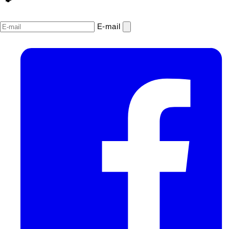
E‑mail