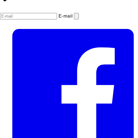
E‑mail