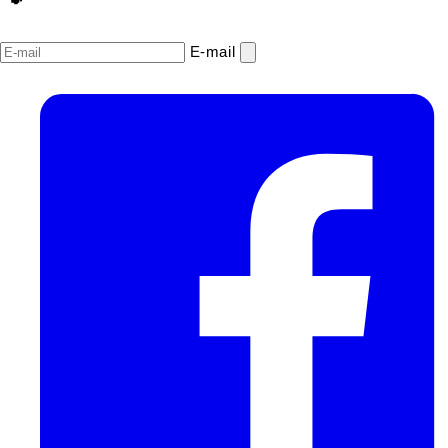
E‑mail