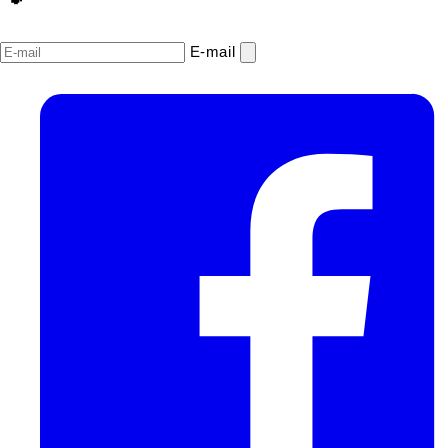
E‑mail