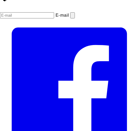
E‑mail