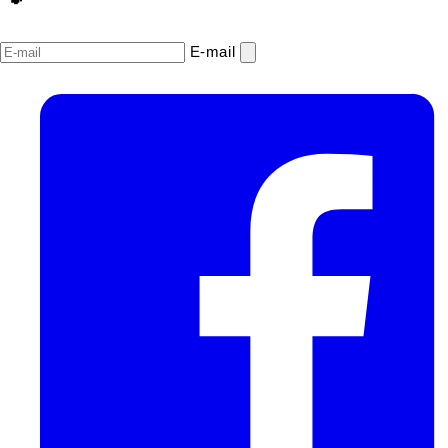
E‑mail