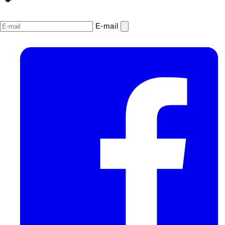
E‑mail