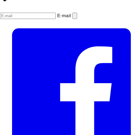
E‑mail